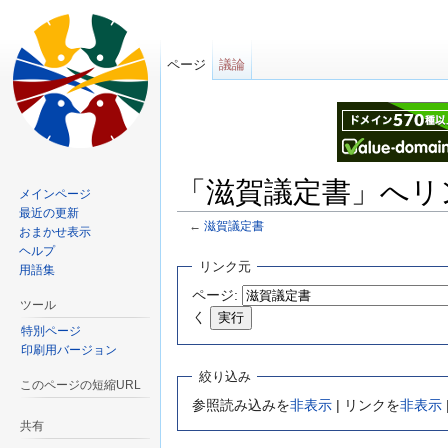
ページ
議論
「滋賀議定書」へリ
メインページ
最近の更新
←
滋賀議定書
おまかせ表示
移動先:
案内
、
検索
ヘルプ
リンク元
用語集
ページ:
ツール
く
特別ページ
印刷用バージョン
絞り込み
このページの短縮URL
参照読み込みを
非表示
| リンクを
非表示
共有