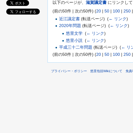
以下のページが、
滋賀議定書
にリンクして
(前の50件 | 次の50件) (
20
|
50
|
100
|
250
近江議定書
(転送ページ) ‎
(
← リンク
)
2020年問題
(転送ページ) ‎
(
← リンク
)
悠里文学
‎
(
← リンク
)
悠里小説
‎
(
← リンク
)
平成三十二年問題
(転送ページ) ‎
(
← リ
(前の50件 | 次の50件) (
20
|
50
|
100
|
250
プライバシー・ポリシー
悠里包括Wikiについて
免責