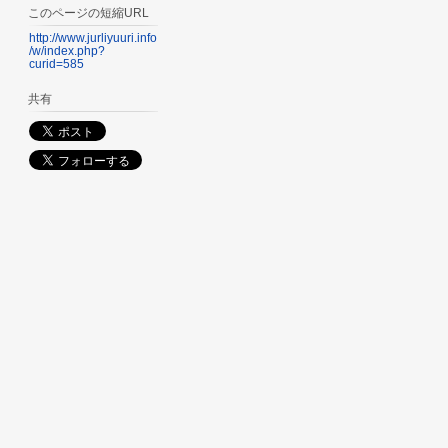
このページの短縮URL
http://www.jurliyuuri.info
/w/index.php?
curid=585
共有