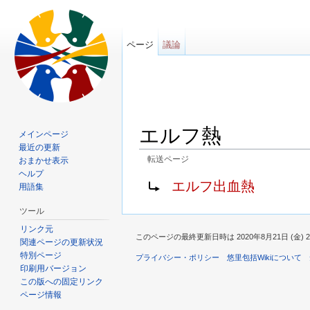
ページ
議論
エルフ熱
メインページ
最近の更新
転送ページ
おまかせ表示
移動先:
案内
、
検索
ヘルプ
転送先:
エルフ出血熱
用語集
ツール
リンク元
このページの最終更新日時は 2020年8月21日 (金) 2
関連ページの更新状況
特別ページ
プライバシー・ポリシー
悠里包括Wikiについて
印刷用バージョン
この版への固定リンク
ページ情報