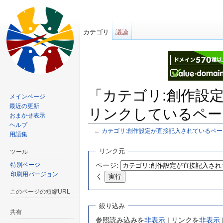
カテゴリ
議論
「カテゴリ:創作設
メインページ
最近の更新
リンクしているペー
おまかせ表示
ヘルプ
←
カテゴリ:創作設定が直接記入されているペー
用語集
移動先:
案内
、
検索
リンク元
ツール
特別ページ
ページ:
印刷用バージョン
く
このページの短縮URL
絞り込み
共有
参照読み込みを
非表示
| リンクを
非表示