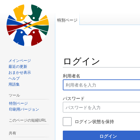
特別ページ
ログイン
メインページ
最近の更新
移動先:
案内
、
検索
おまかせ表示
利用者名
ヘルプ
用語集
ツール
パスワード
特別ページ
印刷用バージョン
このページの短縮URL
ログイン状態を保持
共有
ログイン