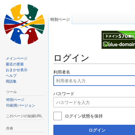
特別ページ
ログイン
メインページ
最近の更新
移動先:
案内
、
検索
おまかせ表示
利用者名
ヘルプ
用語集
ツール
パスワード
特別ページ
印刷用バージョン
ログイン状態を保持
このページの短縮URL
共有
ログイン