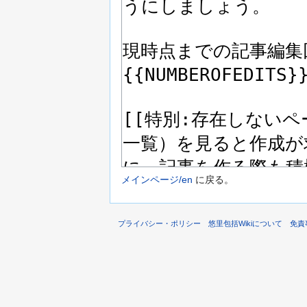
メインページ/en
に戻る。
プライバシー・ポリシー
悠里包括Wikiについて
免責