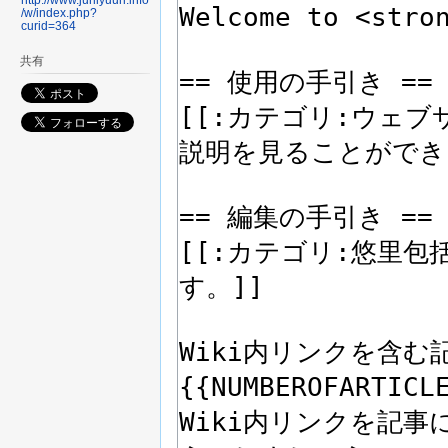
http://www.jurliyuuri.info
/w/index.php?
curid=364
共有