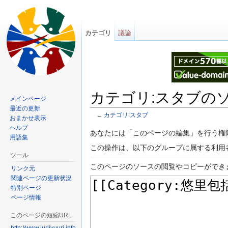
カテゴリ
議論
カテゴリ:スタブの
メインページ
最近の更新
←
カテゴリ:スタブ
おまかせ表示
移動先:
案内
、
検索
ヘルプ
あなたには「このページの編集」を行う権
用語集
この操作は、以下のグループに属する利用
ツール
このページのソースの閲覧やコピーができ
リンク元
関連ページの更新状況
特別ページ
ページ情報
このページの短縮URL