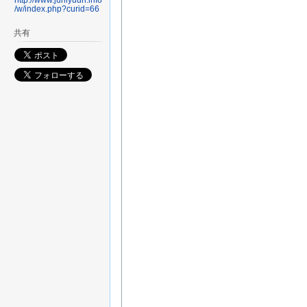
http://www.jurliyuuri.info
/w/index.php?curid=66
共有